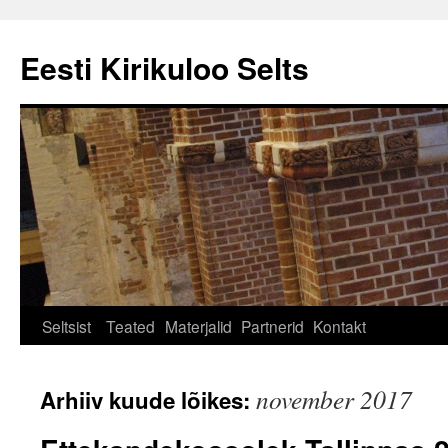
Eesti Kirikuloo Selts
Seltsist
Teated
Materjalid
Partnerid
Kontakt
november 2017
Arhiiv kuude lõikes: