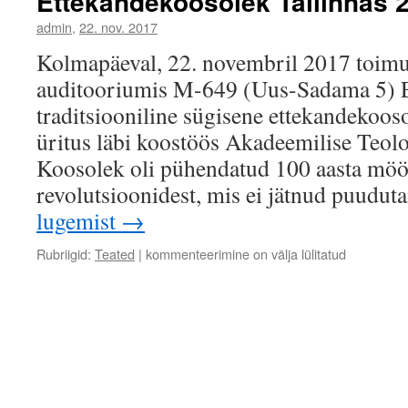
Ettekandekoosolek Tallinnas 
admin
,
22. nov. 2017
Kolmapäeval, 22. novembril 2017 toimus
auditooriumis M-649 (Uus-Sadama 5) Ee
traditsiooniline sügisene ettekandekooso
üritus läbi koostöös Akadeemilise Teolo
Koosolek oli pühendatud 100 aasta möö
revolutsioonidest, mis ei jätnud puudu
lugemist
→
Rubriigid:
Teated
|
kommenteerimine on välja lülitatud