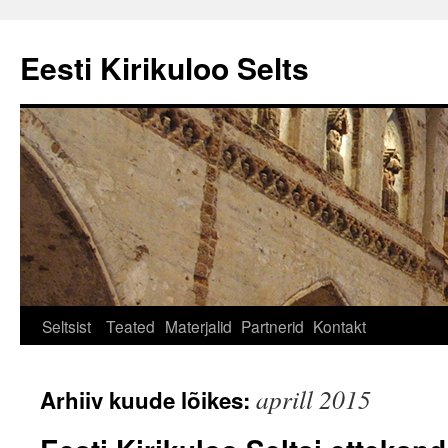
Eesti Kirikuloo Selts
Seltsist
Teated
Materjalid
Partnerid
Kontakt
aprill 2015
Arhiiv kuude lõikes: