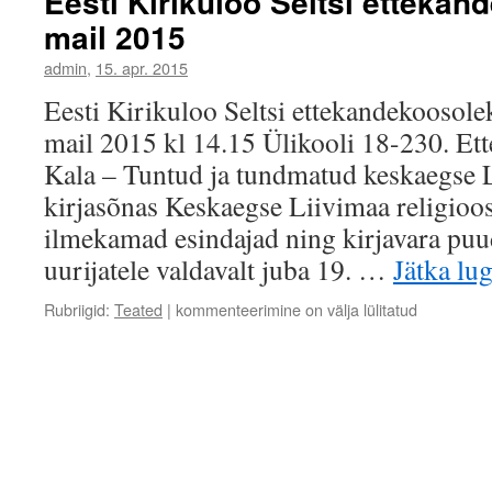
Eesti Kirikuloo Seltsi ettekan
mail 2015
admin
,
15. apr. 2015
Eesti Kirikuloo Seltsi ettekandekoosole
mail 2015 kl 14.15 Ülikooli 18-230. Et
Kala – Tuntud ja tundmatud keskaegse L
kirjasõnas Keskaegse Liivimaa religioos
ilmekamad esindajad ning kirjavara puu
uurijatele valdavalt juba 19. …
Jätka lu
Rubriigid:
Teated
|
kommenteerimine on välja lülitatud