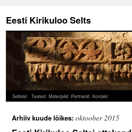
Eesti Kirikuloo Selts
Seltsist
Teated
Materjalid
Partnerid
Kontakt
oktoober 2015
Arhiiv kuude lõikes: