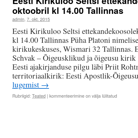
Eesti Kirikuloo Seltsi ettekan
oktoobril kl 14.00 Tallinnas
admin
,
7. okt. 2015
Eesti Kirikuloo Seltsi ettekandekoosole
kl 14.00 Tallinnas Püha Platoni nimeli
kirikukeskuses, Wismari 32 Tallinnas.
Schvak – Õigeusklikud ja õigeusu kirik 
Eesti ajakirjanduse pilgu läbi Priit Roh
territoriaalkirik: Eesti Apostlik-Õigeu
lugemist
→
Rubriigid:
Teated
|
kommenteerimine on välja lülitatud